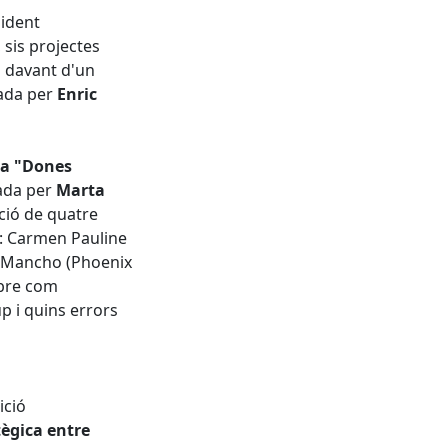
sident
sis projectes
M davant d'un
rada per
Enric
da "Dones
ada per
Marta
ció de quatre
: Carmen Pauline
la Mancho (Phoenix
obre com
p i quins errors
ició
tègica entre