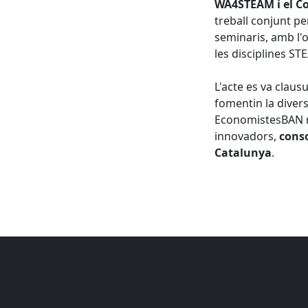
WA4STEAM i el Co
treball conjunt pe
seminaris, amb l'
les disciplines ST
L'acte es va claus
fomentin la divers
EconomistesBAN r
innovadors,
conso
Catalunya
.