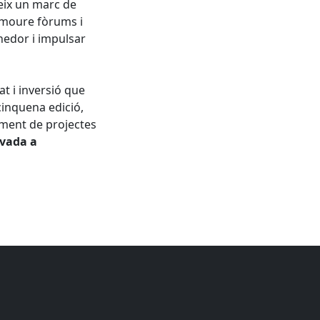
eix un marc de
romoure fòrums i
nedor i impulsar
t i inversió que
cinquena edició,
ment de projectes
ivada a