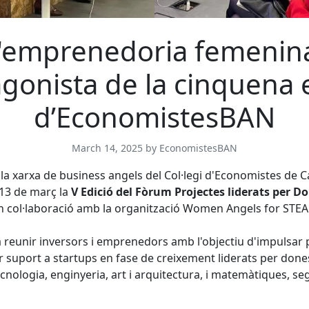
'emprenedoria femenin
gonista de la cinquena 
d’EconomistesBAN
March 14, 2025 by EconomistesBAN
a xarxa de business angels del Col·legi d'Economistes de C
 13 de març la
V Edició del Fòrum Projectes liderats per D
en col·laboració amb la organització Women Angels for ST
 reunir inversors i emprenedors amb l'objectiu d'impulsar 
r suport a startups en fase de creixement liderats per done
cnologia, enginyeria, art i arquitectura, i matemàtiques, se