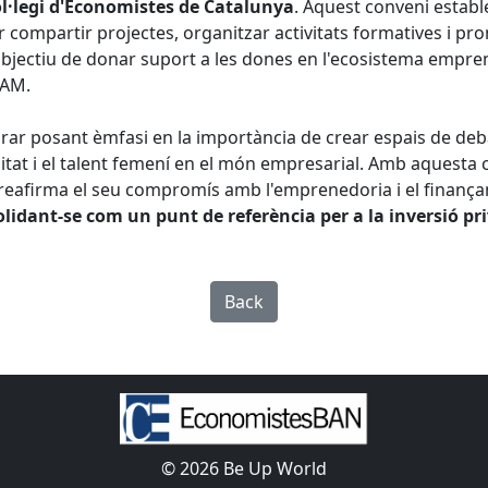
l·legi d'Economistes de Catalunya
. Aquest conveni establ
r compartir projectes, organitzar activitats formatives i p
objectiu de donar suport a les dones en l'ecosistema empre
EAM.
urar posant èmfasi en la importància de crear espais de deba
itat i el talent femení en el món empresarial. Amb aquesta 
eafirma el seu compromís amb l'emprenedoria i el finança
lidant-se com un punt de referència per a la inversió pr
Back
© 2026 Be Up World