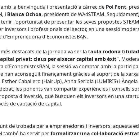
ar amb la benvinguda i presentació a càrrec de
Pol Font
, pre
, i
Blanca Ochoa
, presidenta de WA4STEAM. Seguidament, 
enir l'oportunitat de presentar les seves propostes STEA
er inversors i professionals del sector, en una sessió mode
le d'Emprenedoria d'EconomistesBAN.
és destacats de la jornada va ser la
taula rodona titula
pital privat: claus per aixecar capital amb èxit"
. Moder
ora d'EconomistesBAN, la sessió va comptar amb la participa
han aconseguit finançament gràcies al suport de la xarxa
, Esther Caballero (HairUp), Anna Seriola (LUMIRIS) i Ànge
 debat, les ponents van compartir experiències i consells s
roposta d'inversió, què busquen els inversors en una startu
océs de captació de capital.
unt de trobada per a emprenedores i inversors, aquesta ed
 també ha servit per
formalitzar una col·laboració estra