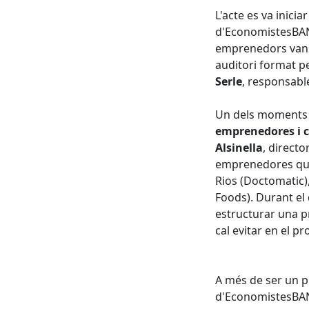
L'acte es va inici
d'EconomistesBAN
emprenedors van t
auditori format p
Serle
, responsab
Un dels moments m
emprenedores i ca
Alsinella
, direct
emprenedores que 
Rios (Doctomatic)
Foods). Durant el
estructurar una p
cal evitar en el pr
A més de ser un p
d'EconomistesBAN