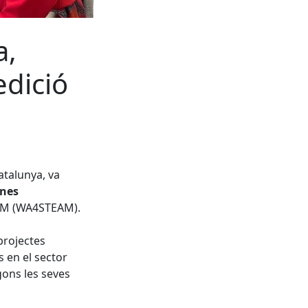
a,
edició
atalunya, va
ones
EAM (WA4STEAM).
projectes
s en el sector
gons les seves