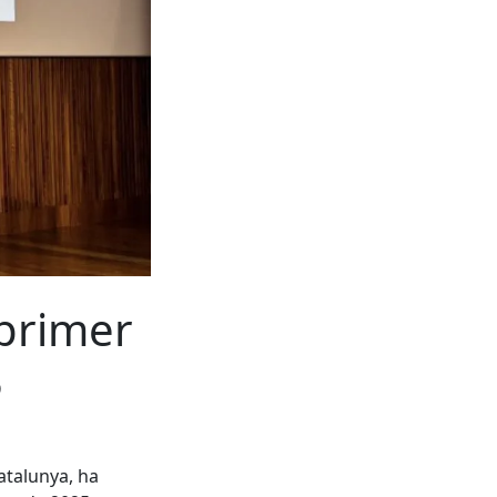
primer
5
atalunya, ha