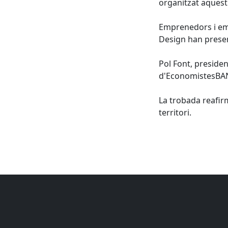
organitzat aquest 
Emprenedors i emp
Design han presen
Pol Font, preside
d'EconomistesBAN,
La trobada reafir
territori.