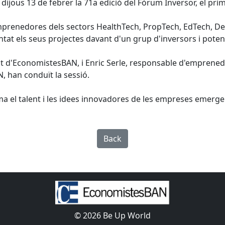
dijous 13 de febrer la 71a edició del Fòrum Inversor, el pri
renedores dels sectors HealthTech, PropTech, EdTech, Del
tat els seus projectes davant d'un grup d'inversors i potenc
nt d'EconomistesBAN, i Enric Serle, responsable d'emprened
 han conduït la sessió.
ma el talent i les idees innovadores de les empreses emerge
Back
© 2026 Be Up World