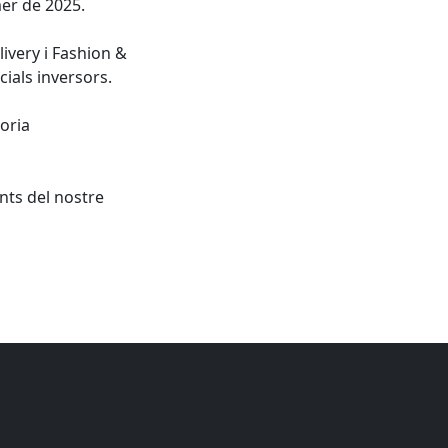
mer de 2025.
ivery i Fashion &
ials inversors.
oria
nts del nostre