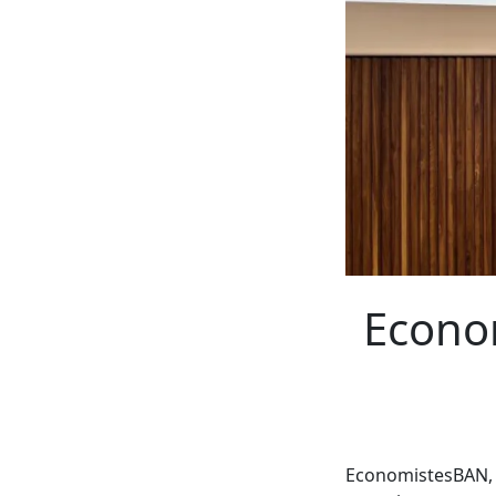
Econo
EconomistesBAN, l