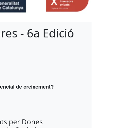
es - 6a Edició
otencial de creixement?
ats per Dones