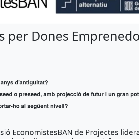
ats per Dones Emprenedor
nys d'antiguitat?
 seed o preseed, amb projecció de futur i un gran p
 portar-ho al següent nivell?
rsió EconomistesBAN de Projectes lider